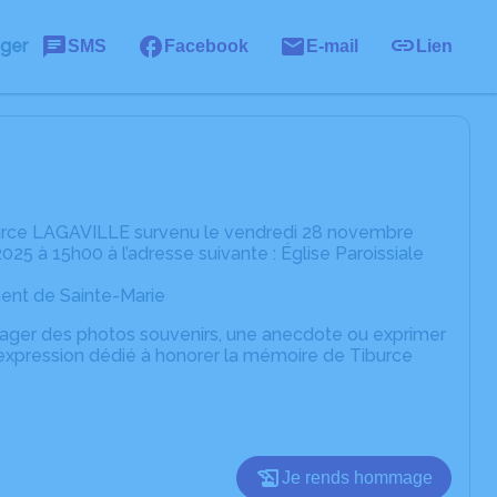
ager
SMS
Facebook
E-mail
Lien
burce LAGAVILLE survenu le vendredi 28 novembre
5 à 15h00 à l’adresse suivante : Église Paroissiale
ment de Sainte-Marie
rtager des photos souvenirs, une anecdote ou exprimer
'expression dédié à honorer la mémoire de Tiburce
Je rends hommage