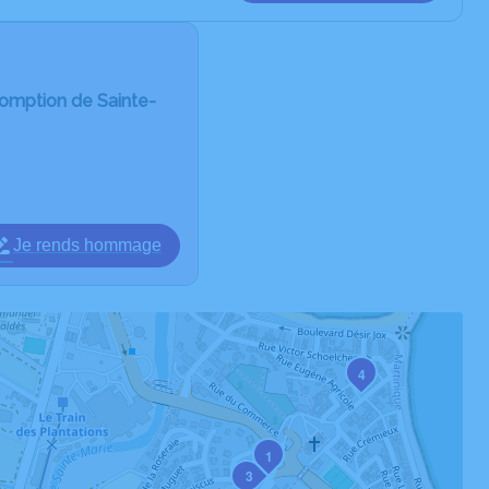
somption de Sainte-
Je rends hommage
4
1
3