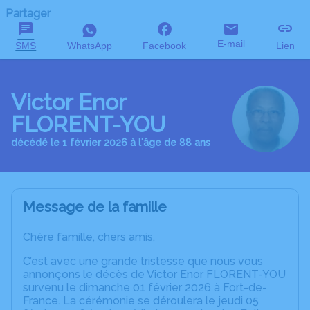
Partager
E-mail
SMS
WhatsApp
Facebook
Lien
Victor Enor
FLORENT-YOU
décédé le 1 février 2026 à l'âge de 88 ans
Message de la famille
Chère famille, chers amis,
C’est avec une grande tristesse que nous vous
annonçons le décès de Victor Enor FLORENT-YOU
survenu le dimanche 01 février 2026 à Fort-de-
France. La cérémonie se déroulera le jeudi 05