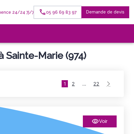
Demande de devis
ence 24/24 7j/7
05 96 69 83 97
 Sainte-Marie (974)
1
2
…
22
Voir