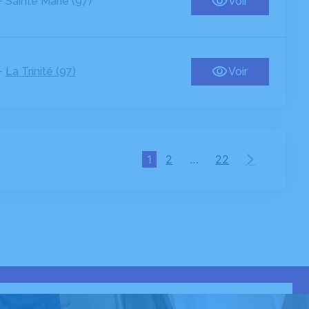
-
Sainte Marie (97)
Voir
-
La Trinité (97)
Voir
1
2
…
22