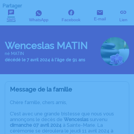
Partager
E-mail
SMS
WhatsApp
Facebook
Lien
Wenceslas MATIN
né MATIN
décédé le 7 avril 2024 à l'âge de 91 ans
Message de la famille
Chère famille, chers amis,
C'est avec une grande tristesse que nous vous
annonçons le décès de
Wenceslas
survenu
dimanche 07 avril 2024
à Sainte-Marie. La
cérémonie se déroulera le jeudi 11 avril 2024 à