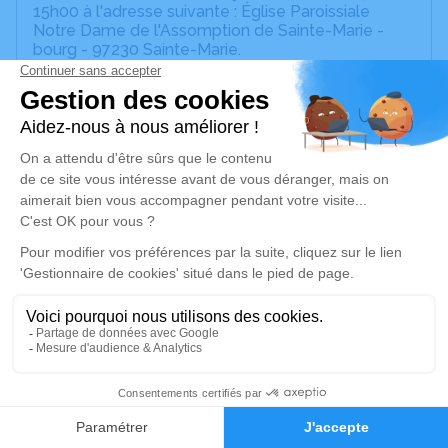
15h00 à l'adresse suivante : Église Paroissiale
Notre Dame de l'Assomption de Sainte-Marie -
bourg - 97230 Sainte-Marie.
Une veillée aura lieu le Mercredi 23 Avril de 17h a
21h00 au salon de recueillement a sainte-Marie
Cet espace est destiné à recueillir vos
condoléances ou le souvenir d’un moment passé.
Un service de plantation d’arbre hommage est
disponible ici
.
Je rends hommage
Cérémonie religieuse
jeudi 24 avril 2025 à 15h00
Église Paroissiale Notre Dame de l'Assomption
de Sainte-Marie
1
bourg
Faire-part
Hommages
97230 Sainte-Marie